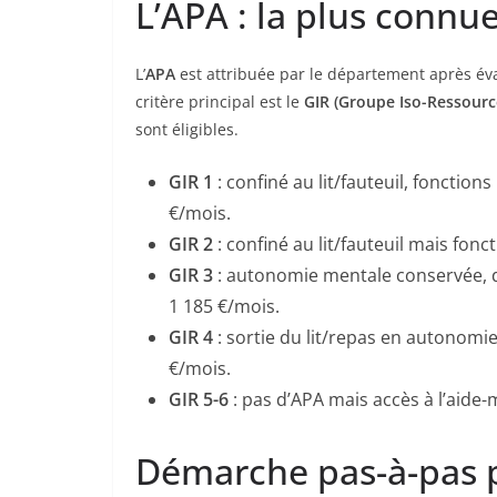
L’APA : la plus conn
L’
APA
est attribuée par le département après év
critère principal est le
GIR (Groupe Iso-Ressourc
sont éligibles.
GIR 1
: confiné au lit/fauteuil, fonctio
€/mois.
GIR 2
: confiné au lit/fauteuil mais fon
GIR 3
: autonomie mentale conservée, d
1 185 €/mois.
GIR 4
: sortie du lit/repas en autonomie
€/mois.
GIR 5-6
: pas d’APA mais accès à l’aide-
Démarche pas-à-pas 