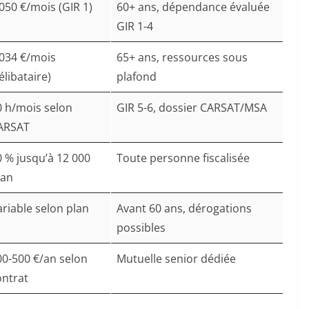
050 €/mois (GIR 1)
60+ ans, dépendance évaluée
GIR 1-4
 034 €/mois
65+ ans, ressources sous
élibataire)
plafond
0 h/mois selon
GIR 5-6, dossier CARSAT/MSA
ARSAT
0 % jusqu’à 12 000
Toute personne fiscalisée
/an
ariable selon plan
Avant 60 ans, dérogations
possibles
00-500 €/an selon
Mutuelle senior dédiée
ontrat