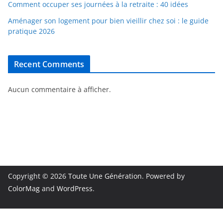
Comment occuper ses journées à la retraite : 40 idées
Aménager son logement pour bien vieillir chez soi : le guide
pratique 2026
Recent Comments
Aucun commentaire à afficher.
Copyright © 2026
Toute Une Génération
. Powered by
ColorMag
and
WordPress
.
Mentions Légales
|
Contact
|
À propos