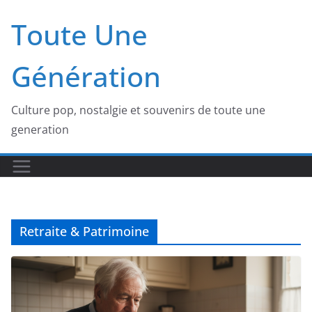
Passer
Toute Une
au
contenu
Génération
Culture pop, nostalgie et souvenirs de toute une
generation
Retraite & Patrimoine