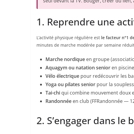
seul devant la TV. Bouger, créer du lien
1. Reprendre une act
L’activité physique régulière est
le facteur n°1 d
minutes de marche modérée par semaine réduit d
Marche nordique
en groupe (associatio
Aquagym ou natation senior
en piscin
Vélo électrique
pour redécouvrir les ba
Yoga ou pilates senior
pour la souplesse
Tai-chi
qui combine mouvement doux e
Randonnée
en club (FFRandonnée — 12
2. S’engager dans le b