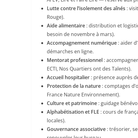
Lutte contre l’isolement des aînés
: vis
Rouge).
Aide alimentaire
: distribution et logi
besoin de novembre à mars).
Accompagnement numérique
: aider d
démarches en ligne.
Mentorat professionnel
: accompagner 
ECTI, Nos Quartiers ont des Talents).
Accueil hospitalier
: présence auprès de
Protection de la nature
: comptages d’oi
France Nature Environnement).
Culture et patrimoine
: guidage bénévole
Alphabétisation et FLE
: cours de franç
locales).
Gouvernance associative
: trésorier, s
renouveler leur bureau.