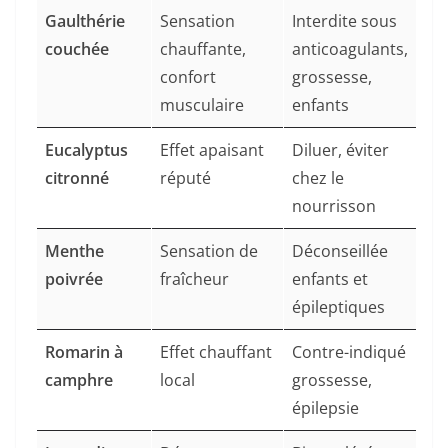
Gaulthérie
Sensation
Interdite sous
couchée
chauffante,
anticoagulants,
confort
grossesse,
musculaire
enfants
Eucalyptus
Effet apaisant
Diluer, éviter
citronné
réputé
chez le
nourrisson
Menthe
Sensation de
Déconseillée
poivrée
fraîcheur
enfants et
épileptiques
Romarin à
Effet chauffant
Contre-indiqué
camphre
local
grossesse,
épilepsie